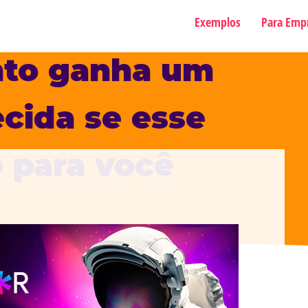
Exemplos
Para Emp
nto ganha um
cida se esse
o para você