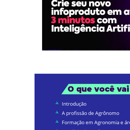
O que você vai
Introdução
A profissão de Agrônomo
Formação em Agronomia e áre