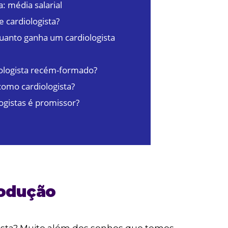
: média salarial
e cardiologista?
uanto ganha um cardiologista
ologista recém-formado?
como cardiologista?
ogistas é promissor?
rodução
ista? Muito além dos sonhos que temos