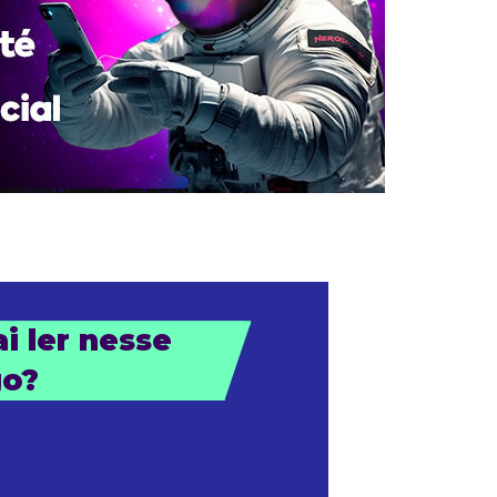
i ler nesse 
go?