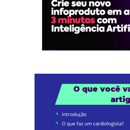
O que você va
arti
Introdução
O que faz um cardiologista?