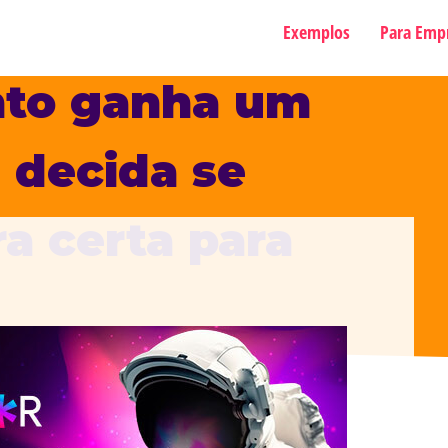
Exemplos
Para Emp
nto ganha um
e decida se
ra certa para