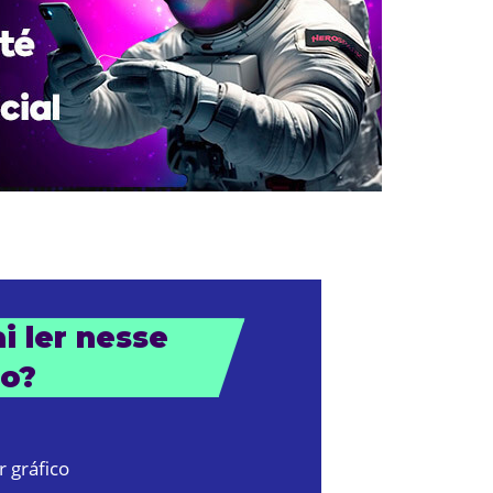
 ler nesse 
go?
r gráfico