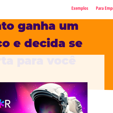
Exemplos
Para Emp
nto ganha um
co e decida se
rta para você