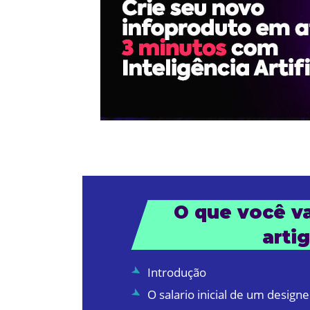
O que você vai
arti
Introdução
O salario inicial de um designe