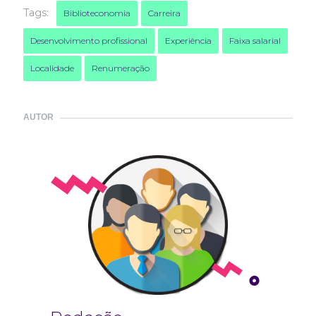
Tags:
Biblioteconomia
Carreira
Desenvolvimento profissional
Experiência
Faixa salarial
Localidade
Renumeração
AUTOR