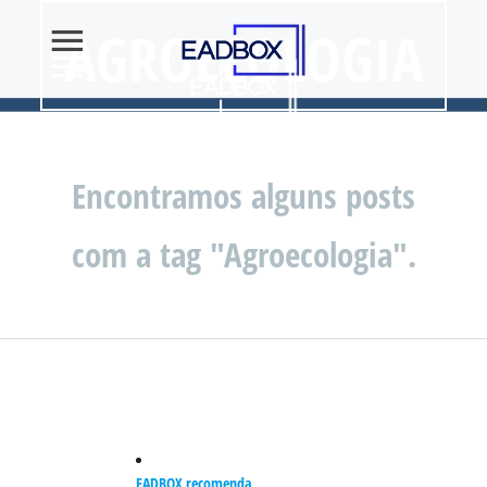
AGROECOLOGIA
Encontramos alguns posts
com a tag "Agroecologia".
EADBOX recomenda