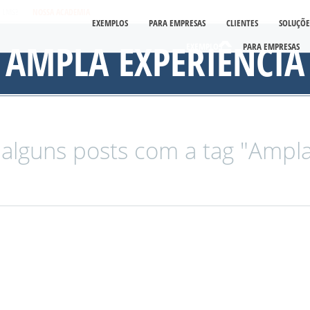
É LMS?
NOSSA ACADEMIA
EXEMPLOS
PARA EMPRESAS
CLIENTES
SOLUÇÕE
AMPLA EXPERIÊNCIA
EXEMPLOS
PARA EMPRESAS
lguns posts com a tag "Ampla