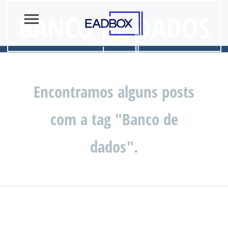
BANCO DE DADOS
Encontramos alguns posts
com a tag "Banco de
dados".