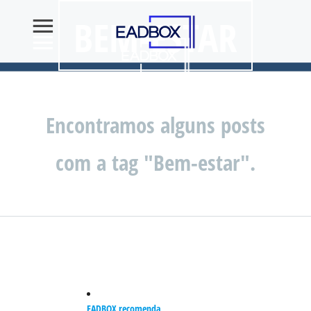
BEM-ESTAR
Encontramos alguns posts
com a tag "Bem-estar".
EADBOX recomenda