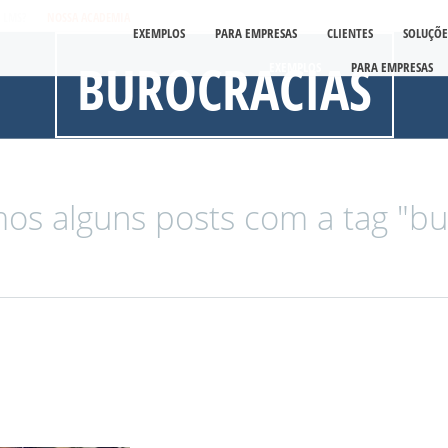
É LMS?
NOSSA ACADEMIA
EXEMPLOS
PARA EMPRESAS
CLIENTES
SOLUÇÕE
BUROCRACIAS
EXEMPLOS
PARA EMPRESAS
os alguns posts com a tag "bur