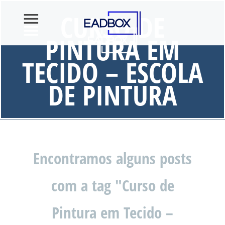
CURSO DE
PINTURA EM
TECIDO – ESCOLA
DE PINTURA
Encontramos alguns posts
com a tag "Curso de
Pintura em Tecido –