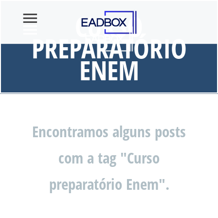
CURSO
PREPARATÓRIO
ENEM
Encontramos alguns posts
com a tag "Curso
preparatório Enem".