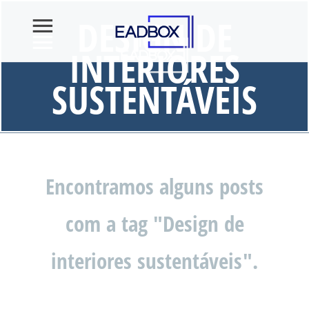
DESIGN DE
INTERIORES
SUSTENTÁVEIS
Encontramos alguns posts
com a tag "Design de
interiores sustentáveis".