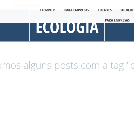
É LMS?
NOSSA ACADEMIA
EXEMPLOS
PARA EMPRESAS
CLIENTES
SOLUÇÕE
ECOLOGIA
EXEMPLOS
PARA EMPRESAS
mos alguns posts com a tag "e