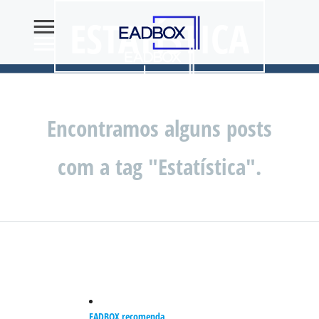
ESTATÍSTICA
Encontramos alguns posts
com a tag "Estatística".
EADBOX recomenda