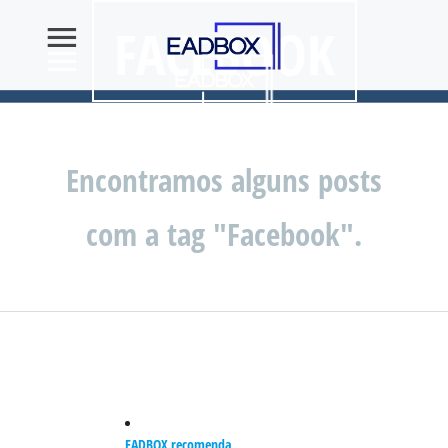
FACEBOOK
Encontramos alguns posts
com a tag "Facebook".
EADBOX recomenda