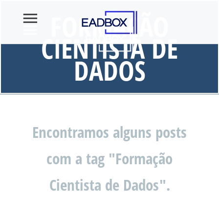
FORMAÇÃO
CIENTISTA DE
DADOS
Encontramos alguns posts
com a tag "Formação
Cientista de Dados".