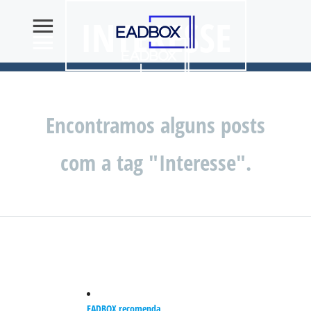
INTERESSE
Encontramos alguns posts
com a tag "Interesse".
EADBOX recomenda