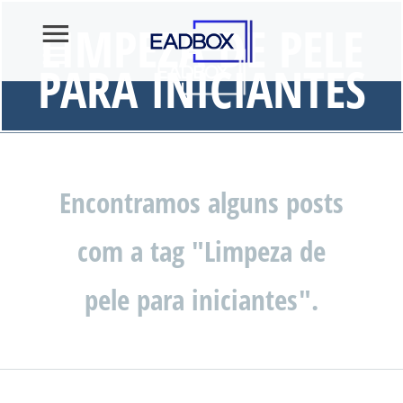
LIMPEZA DE PELE
PARA INICIANTES
Encontramos alguns posts
com a tag "Limpeza de
pele para iniciantes".