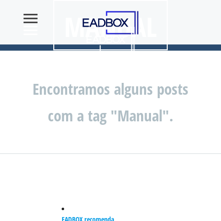
MANUAL
Encontramos alguns posts
com a tag "Manual".
EADBOX recomenda