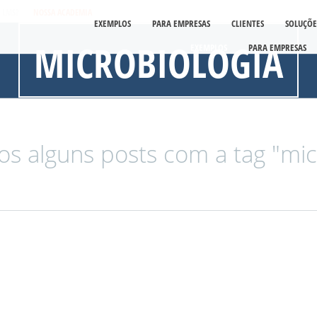
É LMS?
NOSSA ACADEMIA
EXEMPLOS
PARA EMPRESAS
CLIENTES
SOLUÇÕE
MICROBIOLOGIA
EXEMPLOS
PARA EMPRESAS
s alguns posts com a tag "micr