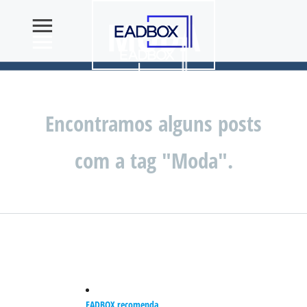
MODA
Encontramos alguns posts
com a tag "Moda".
EADBOX recomenda