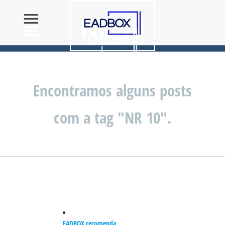
NR 10
Encontramos alguns posts
com a tag "NR 10".
EADBOX recomenda