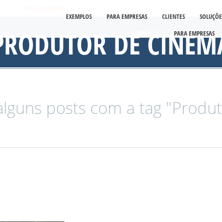
É LMS?
NOSSA ACADEMIA
EXEMPLOS
PARA EMPRESAS
CLIENTES
SOLUÇÕE
PRODUTOR DE CINEM
EXEMPLOS
PARA EMPRESAS
lguns posts com a tag "Produt