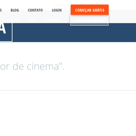
ACESSAR CONTA
S
BLOG
CONTATO
LOGIN
COMEÇAR GRÁTIS
A
SOLUÇÕES
BLOG
CONTATO
COMEÇAR GRÁTIS
or de cinema".