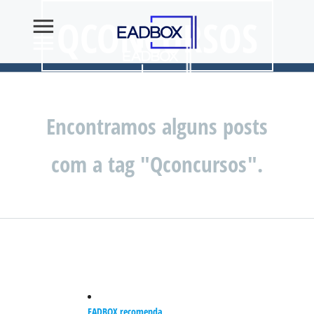
QCONCURSOS
Encontramos alguns posts
com a tag "Qconcursos".
EADBOX recomenda