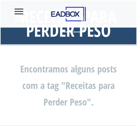
RECEITAS PARA
PERDER PESO
Encontramos alguns posts
com a tag "Receitas para
Perder Peso".