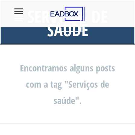
SERVIÇOS DE
SAÚDE
Encontramos alguns posts
com a tag "Serviços de
saúde".