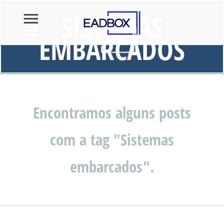
SISTEMAS
EMBARCADOS
Encontramos alguns posts
com a tag "Sistemas
embarcados".