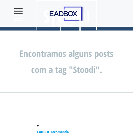
STOODI
Encontramos alguns posts
com a tag "Stoodi".
EADBOX recomenda