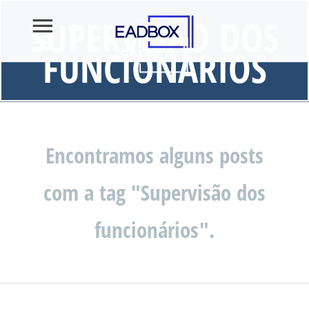
SUPERVISÃO DOS
FUNCIONÁRIOS
Encontramos alguns posts
com a tag "Supervisão dos
funcionários".