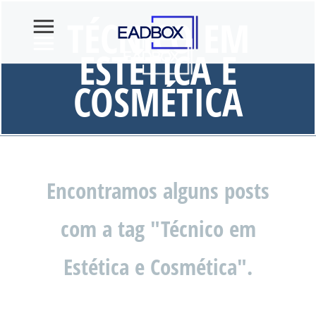
TÉCNICO EM
ESTÉTICA E
COSMÉTICA
Encontramos alguns posts
com a tag "Técnico em
Estética e Cosmética".