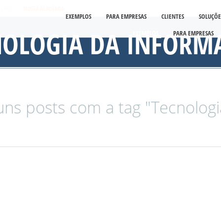
É LMS?
NOSSA ACADEMIA
EXEMPLOS
PARA EMPRESAS
CLIENTES
SOLUÇÕE
NOLOGIA DA INFORM
EXEMPLOS
PARA EMPRESAS
ns posts com a tag "Tecnologi