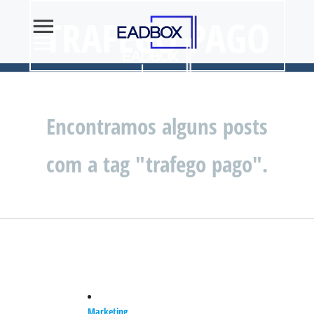
TRAFEGO PAGO
Encontramos alguns posts
com a tag "trafego pago".
Marketing