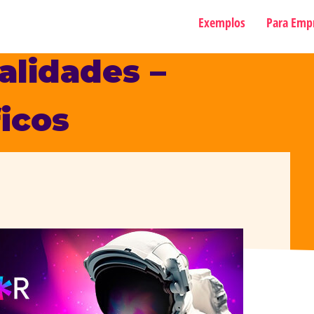
Exemplos
Para Emp
alidades –
ficos