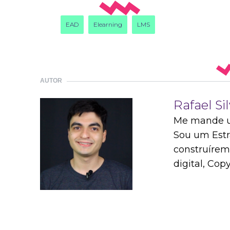
EAD
Elearning
LMS
AUTOR
Rafael Sil
Me mande u
Sou um Estr
construírem
digital, Cop