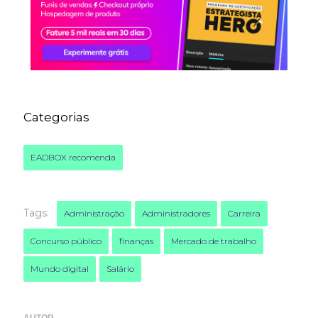
Categorias
EADBOX recomenda
Tags:
Administração
Administradores
Carreira
Concurso público
finanças
Mercado de trabalho
Mundo digital
Salário