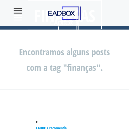
FINANÇAS
Encontramos alguns posts
com a tag "finanças".
EADBOX recomenda