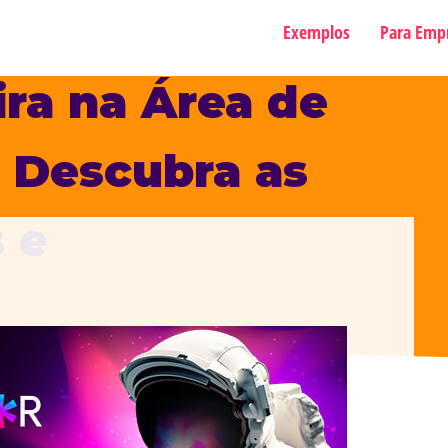
Exemplos
Para Emp
ira na Área de
 Descubra as
 e