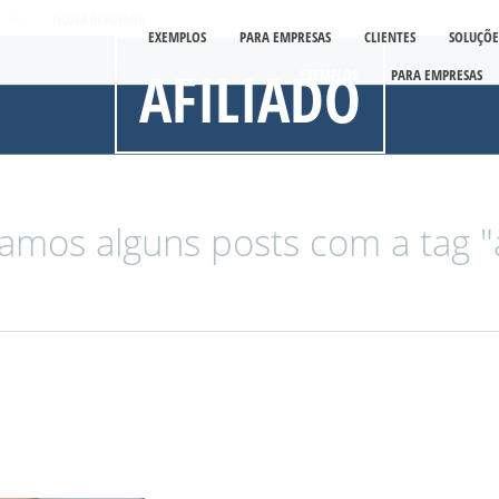
É LMS?
NOSSA ACADEMIA
EXEMPLOS
PARA EMPRESAS
CLIENTES
SOLUÇÕE
AFILIADO
EXEMPLOS
PARA EMPRESAS
amos alguns posts com a tag "af