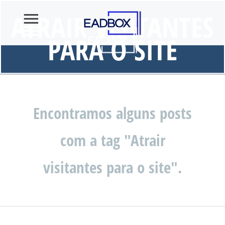
ATRAIR VISITANTES
PARA O SITE
Encontramos alguns posts
com a tag "Atrair
visitantes para o site".