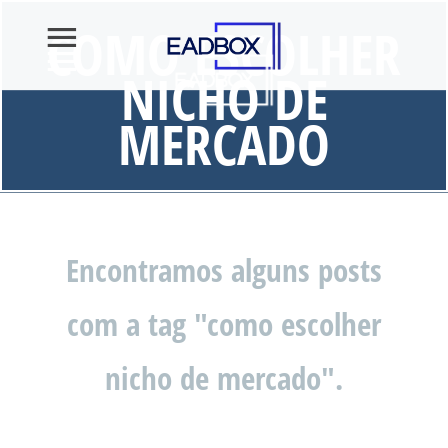
COMO ESCOLHER
NICHO DE
MERCADO
Encontramos alguns posts
com a tag "como escolher
nicho de mercado".