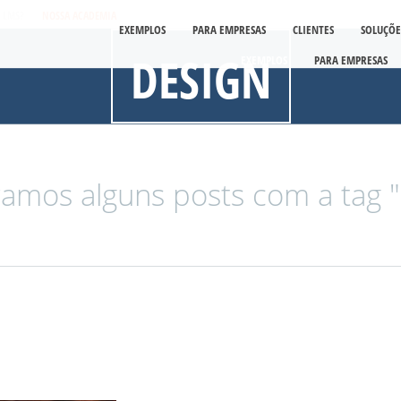
É LMS?
NOSSA ACADEMIA
EXEMPLOS
PARA EMPRESAS
CLIENTES
SOLUÇÕE
DESIGN
EXEMPLOS
PARA EMPRESAS
amos alguns posts com a tag "