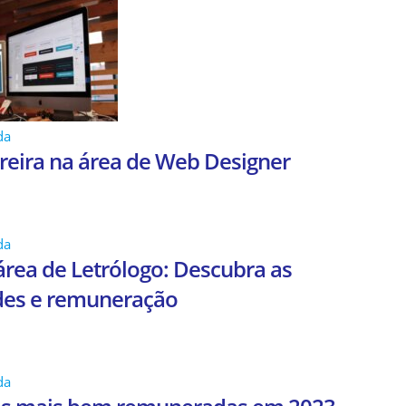
da
rreira na área de Web Designer
da
área de Letrólogo: Descubra as
des e remuneração
da