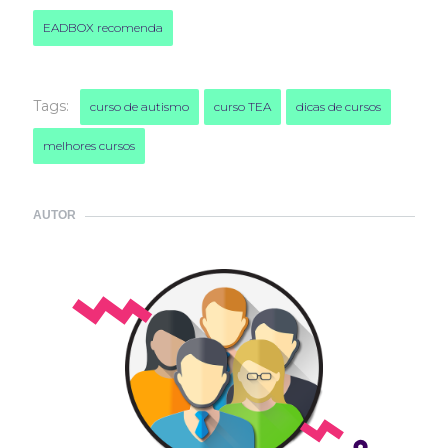
EADBOX recomenda
Tags:
curso de autismo
curso TEA
dicas de cursos
melhores cursos
AUTOR