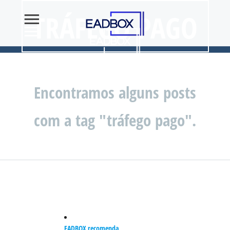
TRÁFEGO PAGO
Encontramos alguns posts
com a tag "tráfego pago".
EADBOX recomenda