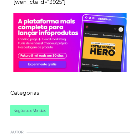
[wen_cta id=”3925″]
Categorias
Negócios e Vendas
AUTOR