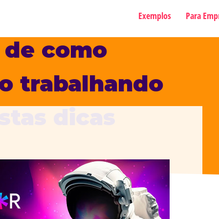
Exemplos
Para Emp
s de como
ro trabalhando
stas dicas