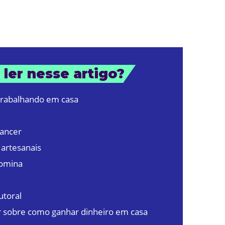
 ler nesse artigo?
 trabalhando em casa
lancer
 artesanais
domina
utoral
r sobre como ganhar dinheiro em casa