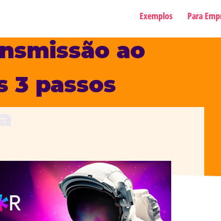
Exemplos
Para Emp
ansmissão ao
s 3 passos
a