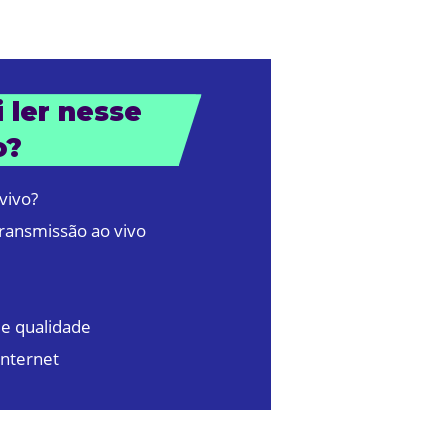
 ler nesse 
o?
vivo?
transmissão ao vivo
e qualidade
internet