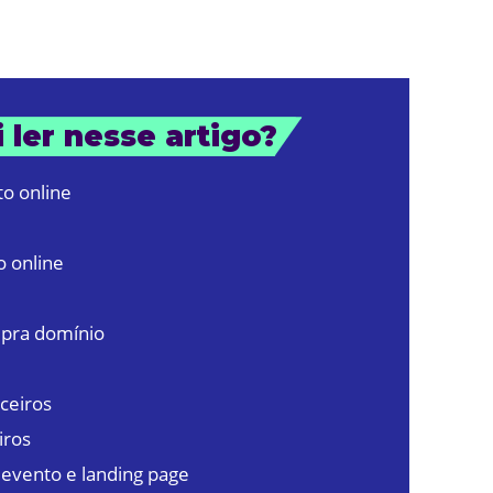
 ler nesse artigo?
o online
 online
mpra domínio
rceiros
iros
 evento e landing page