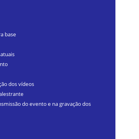
ra base
atuais
ento
ção dos vídeos
alestrante
ansmissão do evento e na gravação dos