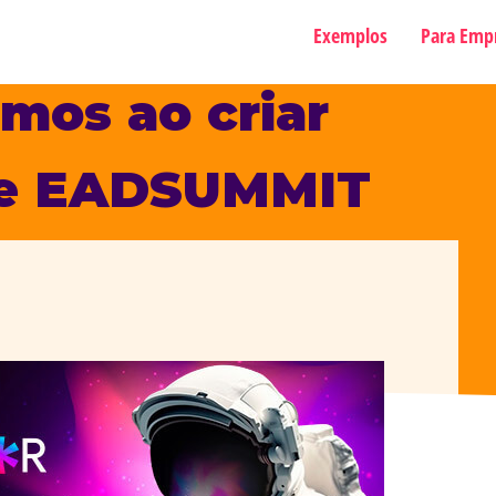
Exemplos
Para Emp
mos ao criar
ine EADSUMMIT