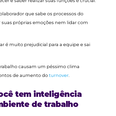
cer e saber realizar suas funções é crucial.
olaborador que sabe os processos do
r suas próprias emoções nem lidar com
ar é muito prejudicial para a equipe e sai
e trabalho causam um péssimo clima
 pontos de aumento do
turnover
.
cê tem inteligência
biente de trabalho