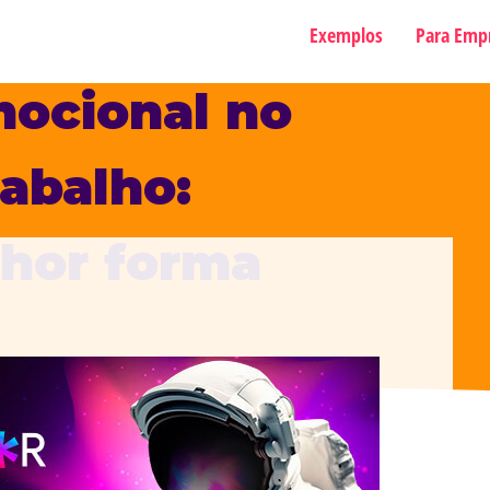
Exemplos
Para Emp
mocional no
abalho:
lhor forma