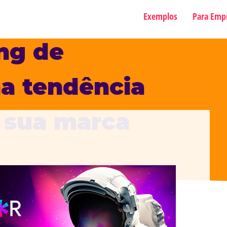
Exemplos
Para Emp
ng de
ma tendência
 sua marca