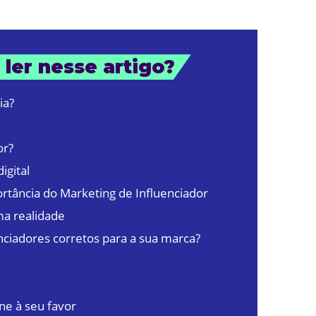
 ler nesse artigo?
ia?
or?
igital
tância do Marketing de Influenciador
ma realidade
nciadores corretos para a sua marca?
ne à seu favor