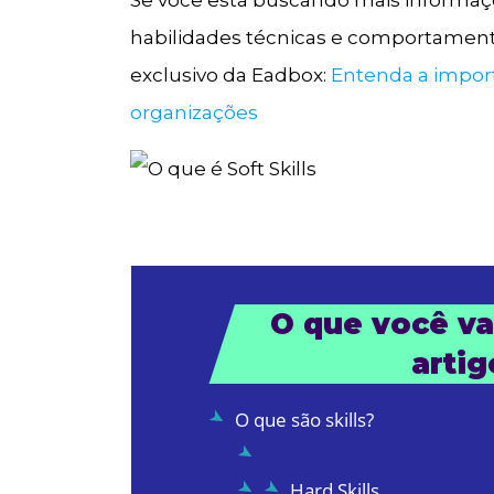
Se você está buscando mais informaç
habilidades técnicas e comportament
exclusivo da Eadbox:
Entenda a impor
organizações
O que você vai
artig
O que são skills?
Hard Skills