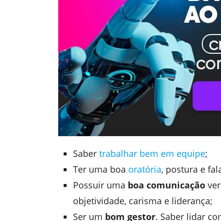
Saber
trabalhar bem em equipe
;
Ter uma boa
oratória
, postura e fa
Possuir uma
boa comunicação
ver
objetividade, carisma e liderança;
Ser um
bom gestor
. Saber lidar c