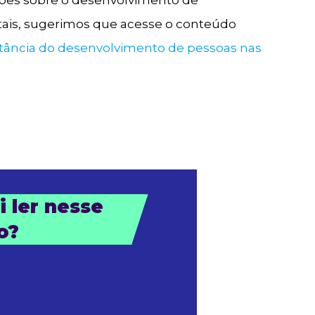
ões sobre o desenvolvimento de
ais, sugerimos que acesse o conteúdo
tância do desenvolvimento de pessoas nas
 ler nesse 
o?