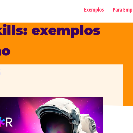
Exemplos
Para Emp
kills: exemplos
mo
s