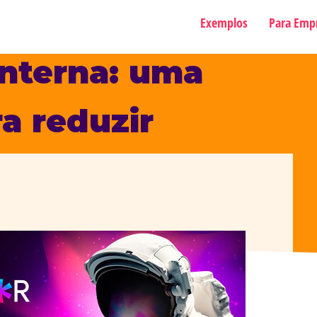
Exemplos
Para Emp
nterna: uma
a reduzir